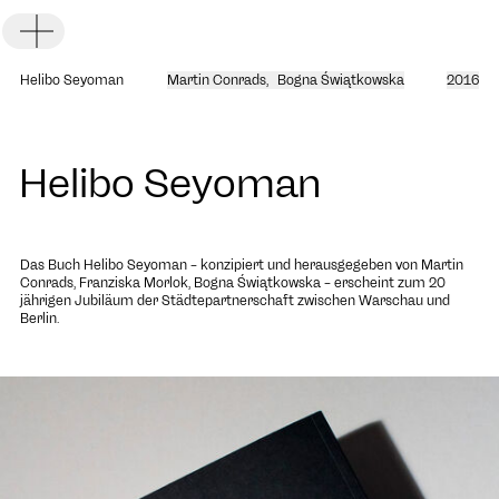
Toggle Menu
Helibo Seyoman
Martin Conrads
,
Bogna Świątkowska
2016
Helibo Seyoman
DE
EN
Das Buch Helibo Seyoman – konzipiert und herausgegeben von
Martin
Conrads
, Franziska Morlok, Bogna Świątkowska – erscheint zum 20
jährigen Jubiläum der Städtepartnerschaft zwischen Warschau und
Berlin.