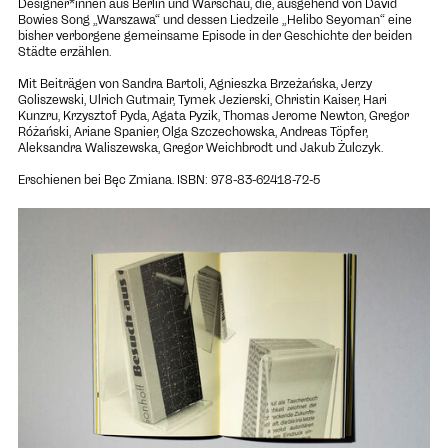
Designer*innen aus Berlin und Warschau, die, ausgehend von David
Bowies Song „Warszawa“ und dessen Liedzeile „Helibo Seyoman“ eine
bisher verborgene gemeinsame Episode in der Geschichte der beiden
Städte erzählen.
Mit Beiträgen von Sandra Bartoli, Agnieszka Brzeżańska, Jerzy
Goliszewski, Ulrich Gutmair, Tymek Jezierski, Christin Kaiser, Hari
Kunzru, Krzysztof Pyda, Agata Pyzik, Thomas Jerome Newton, Gregor
Różański, Ariane Spanier, Olga Szczechowska, Andreas Töpfer,
Aleksandra Waliszewska, Gregor Weichbrodt und Jakub Żulczyk.
Erschienen bei
Bęc Zmiana
. ISBN: 978-83-62418-72-5